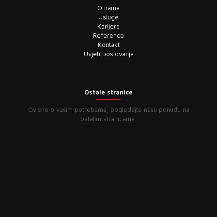
O nama
Usluge
Karijera
Reference
Kontakt
Uvjeti poslovanja
Ostale stranice
Ovisno o vašim potrebama, pogledajte našu ponudu na
ostalim stranicama: