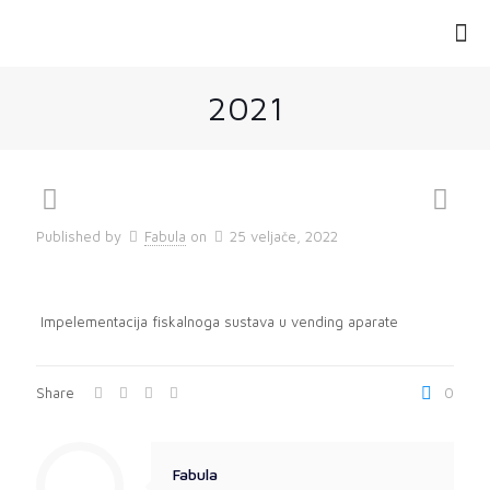
2021
Published by
Fabula
on
25 veljače, 2022
Impelementacija fiskalnoga sustava u vending aparate
Share
0
Fabula