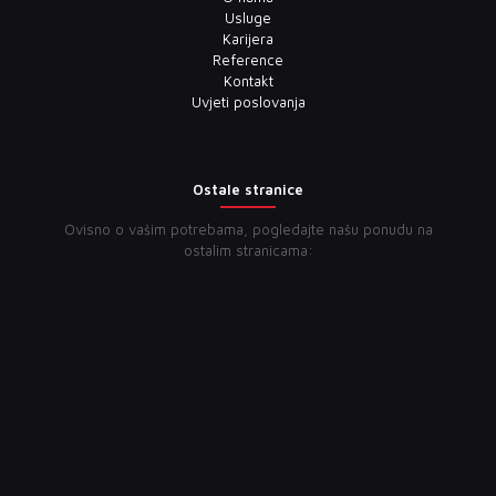
Usluge
Karijera
Reference
Kontakt
Uvjeti poslovanja
Ostale stranice
Ovisno o vašim potrebama, pogledajte našu ponudu na
ostalim stranicama: