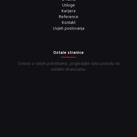
Usluge
Karijera
Reference
Kontakt
Uvjeti poslovanja
Ostale stranice
Ovisno o vašim potrebama, pogledajte našu ponudu na
ostalim stranicama: