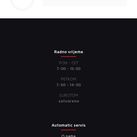
Radno vrijeme
PON - ČET
7:00 - 15:00
PETKOM
7:00 - 14:00
SUBOTOM
zatvoreno
Automatic servis
O nama